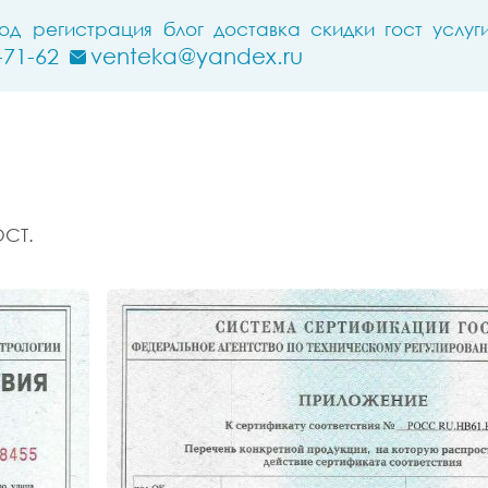
ход
регистрация
блог
доставка
скидки
гост
услуг
-71-62
venteka@yandex.ru
ОСТ.