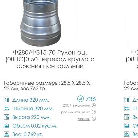
Ф280/Ф315-70 Рулон оц.
Ф2
(08ПС)0.50 переход круглого
(08
сечения центральный
Габаритные размеры: 28.5 X 28.5 X
Габар
22 см, вес 762 гр.
22 см
736
Длина 320 мм.
Д
200+ в наличии
Ширина 320 мм.
Ш
розничная цена
Высота 220 мм.
Вы
скидки
Объём 0.02 куб.м.
Об
Вес: 0.762 кг.
Ве