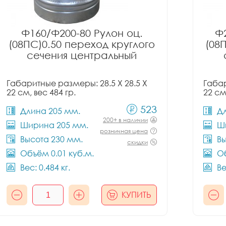
Ф160/Ф200-80 Рулон оц.
Ф2
(08ПС)0.50 переход круглого
(08
сечения центральный
Габаритные размеры: 28.5 X 28.5 X
Габар
22 см, вес 484 гр.
22 см
523
Длина 205 мм.
Д
200+ в наличии
Ширина 205 мм.
Ш
розничная цена
Высота 230 мм.
Вы
скидки
Объём 0.01 куб.м.
Об
Вес: 0.484 кг.
Ве
КУПИТЬ