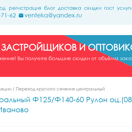
ход
регистрация
блог
доставка
скидки
гост
услуг
-71-62
venteka@yandex.ru
 ЗАСТРОЙЩИКОВ И ОПТОВИК
ние! Вы получите большие скидки от объёма заказ
ляции
/
Переход круглого сечения центральный
ральный Ф125/Ф140-60 Рулон оц.(08
 Иваново