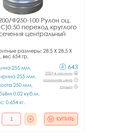
00/Ф250-100 Рулон оц.
ПС)0.50 переход круглого
сечения центральный
итные размеры: 28.5 X 28.5 X
, вес 654 гр.
643
лина 255 мм.
200+ в наличии
ирина 255 мм.
розничная цена
сота 250 мм.
скидки
ъём 0.02 куб.м.
с: 0.654 кг.
КУПИТЬ