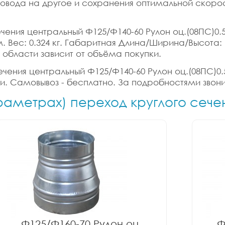
ховода на другое и сохранения оптимальной скорос
чения центральный Ф125/Ф140-60 Рулон оц.(08ПС)0.
б.м. Вес: 0.324 кг. Габаритная Длина/Ширина/Высота:
 области зависит от объёма покупки.
ечения центральный Ф125/Ф140-60 Рулон оц.(08ПС)0.
ки. Самовывоз - бесплатно. За подробностями звони
араметрах) переход круглого сече
Ф125/Ф160-70 Рулон оц.
Ф