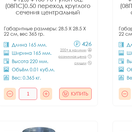
(08ПС)0.50 переход круглого
(08
сечения центральный
Габаритные размеры: 28.5 X 28.5 X
Габар
22 см, вес 365 гр.
22 см
426
Длина 165 мм.
Д
200+ в наличии
Ширина 165 мм.
Ш
розничная цена
Высота 220 мм.
Вы
скидки
Объём 0.01 куб.м.
Об
Вес: 0.365 кг.
Ве
КУПИТЬ