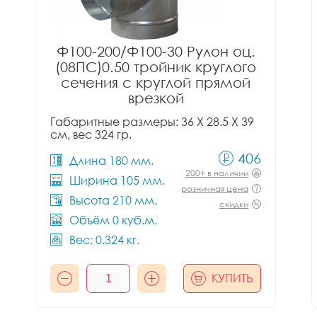
Ф100-200/Ф100-30 Рулон оц.
(08ПС)0.50 тройник круглого
сечения с круглой прямой
врезкой
Габаритные размеры: 36 X 28.5 X 39
см, вес 324 гр.
406
Длина 180 мм.
200+ в наличии
Ширина 105 мм.
розничная цена
Высота 210 мм.
скидки
Объём 0 куб.м.
Вес: 0.324 кг.
КУПИТЬ