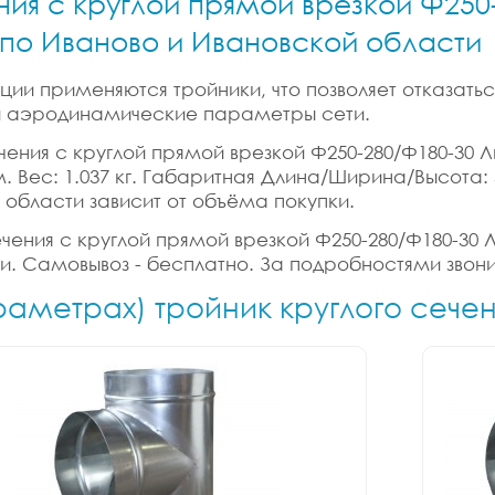
ния с круглой прямой врезкой Ф250-
и по Иваново и Ивановской области
ии применяются тройники, что позволяет отказатьс
 и аэродинамические параметры сети.
ения с круглой прямой врезкой Ф250-280/Ф180-30 Лис
б.м. Вес: 1.037 кг. Габаритная Длина/Ширина/Высота:
 области зависит от объёма покупки.
ения с круглой прямой врезкой Ф250-280/Ф180-30 Лис
ки. Самовывоз - бесплатно. За подробностями звони
раметрах) тройник круглого сече