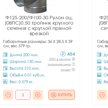
Ф125-200/Ф100-30 Рулон оц.
Ф25
(08ПС)0.50 тройник круглого
(08
сечения с круглой прямой
се
врезкой
Габаритные размеры: 36 X 28.5 X 39
Габар
см, вес 379 гр.
см, в
484
Длина 200 мм.
Д
200+ в наличии
Ширина 130 мм.
Ш
розничная цена
Высота 210 мм.
Вы
скидки
Объём 0.01 куб.м.
Об
Вес: 0.379 кг.
Ве
КУПИТЬ