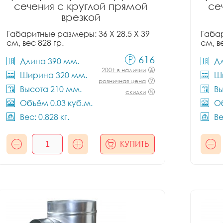
сечения с круглой прямой
се
врезкой
Габаритные размеры: 36 X 28.5 X 39
Габар
см, вес 828 гр.
см, в
616
Длина 390 мм.
Д
200+ в наличии
Ширина 320 мм.
Ш
розничная цена
Высота 210 мм.
Вы
скидки
Объём 0.03 куб.м.
Об
Вес: 0.828 кг.
Ве
КУПИТЬ