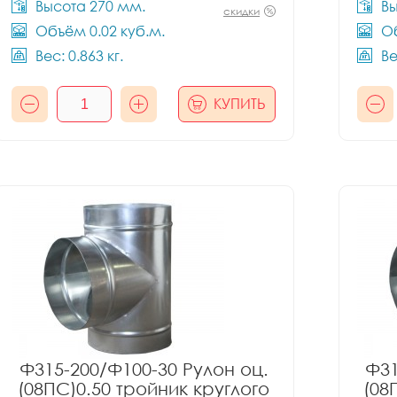
Высота 270 мм.
Вы
скидки
Объём 0.02 куб.м.
Об
Вес: 0.863 кг.
Ве
КУПИТЬ
Ф315-200/Ф100-30 Рулон оц.
Ф31
(08ПС)0.50 тройник круглого
(08