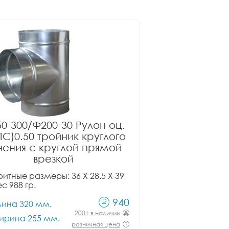
0-300/Ф200-30 Рулон оц.
ПС)0.50 тройник круглого
чения с круглой прямой
врезкой
итные размеры: 36 X 28.5 X 39
ес 988 гр.
940
лина 320 мм.
200+ в наличии
ирина 255 мм.
розничная цена