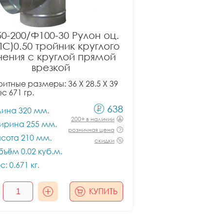
0-200/Ф100-30 Рулон оц.
ПС)0.50 тройник круглого
чения с круглой прямой
врезкой
итные размеры: 36 X 28.5 X 39
ес 671 гр.
638
лина 320 мм.
200+ в наличии
ирина 255 мм.
розничная цена
сота 210 мм.
скидки
ъём 0.02 куб.м.
с: 0.671 кг.
КУПИТЬ