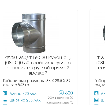
Ф250-260/Ф160-30 Рулон оц.
Ф25
(08ПС)0.50 тройник круглого
(08
сечения с круглой прямой
се
врезкой
Габаритные размеры: 36 X 28.5 X 39
Габар
см, вес 863 гр.
см, в
820
Длина 320 мм.
Д
200+ в наличии
Ширина 255 мм.
Ш
розничная цена