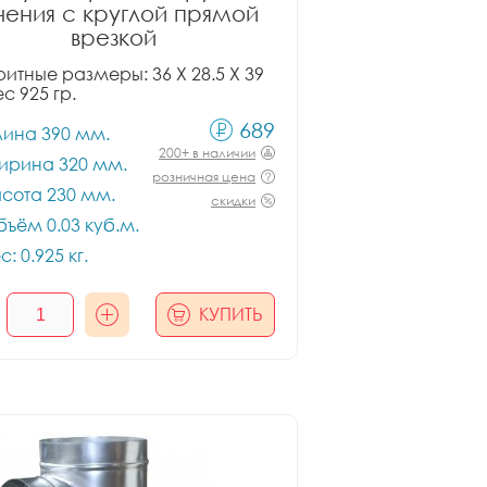
чения с круглой прямой
врезкой
итные размеры: 36 X 28.5 X 39
ес 925 гр.
689
лина 390 мм.
200+ в наличии
ирина 320 мм.
розничная цена
сота 230 мм.
скидки
ъём 0.03 куб.м.
с: 0.925 кг.
КУПИТЬ