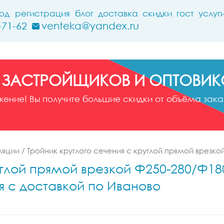
ход
регистрация
блог
доставка
скидки
гост
услуг
-71-62
venteka@yandex.ru
 ЗАСТРОЙЩИКОВ И ОПТОВИК
ние! Вы получите большие скидки от объёма заказ
ляции
/
Тройник круглого сечения с круглой прямой врезко
глой прямой врезкой Ф250-280/Ф180-
я с доставкой по Иваново