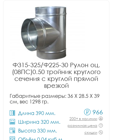
Ф315-325/Ф225-30 Рулон оц.
(08ПС)0.50 тройник круглого
сечения с круглой прямой
врезкой
Габаритные размеры: 36 X 28.5 X 39
см, вес 1298 гр.
966
Длина 390 мм.
200+ в наличии
Ширина 320 мм.
розничная цена
Высота 330 мм.
скидки
Объём 0.04 куб.м.